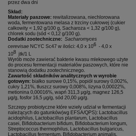
przez dwa dni
Skład:
Materiały paszowe:
rewitalizowana, niechlorowana
woda, fermentowana melasa z trzciny cukrowej (cukier
całkowity < 1,92 g/100 g, Sacharoza < 1,32 g/100 g),
chlorek sodu (sód < 0,12 g/100 g).
Dodatki zootechniczne:
Sacharomyces
6
cerevisae
NCYC Sc47 w ilości: 4,0 x 10
- 4,0 x
8
10
jtk/1 L
Wyrób może zawierać bakterie kwasu mlekowego użyte
do procesu fermentacji materiałów paszowych, które nie
stanowią dodatku zootechnicznego.
Zawartość składników analitycznych w wyrobie
gotowym:
białko surowe 0,15%, popiół surowy 0,002%,
cukry 1,21%, tłuszcz surowy 0,008%, lizyna 0,00022%,
metionina 0,00016%, wapń 311,3 μg/g, magnez 126,5
μg/g, fosfor 16,5 μg/g, sód 20,00 μg/g.
Szczepy probiotyczne które wzieły udział w fermentacji
należących do gatunków(wg EFSA/QPS): Lactobacillus
acidophilus, Lactobacillus plantarum, Lactobacillus
casei, Bifidobacterium bifidum, Bifidobacterium longum,
Streptococcus thermophilus, Lactobacillus bulgaricus,
Lactobacillus fermentum, Bifidobacterium animalis,